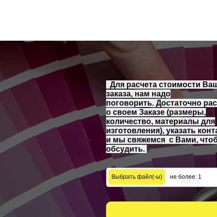
Для расчета стоимости Ва
заказа, нам надо
поговорить. Достаточно рас
о своем Заказе (размеры,
количество, материалы для
изготовления), указать конт
и мы свяжемся с Вами, что
обсудить.
не более: 1