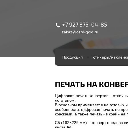
+7 927 375-04-85
zakaz@card-gold.ru
Продукция
стикеры/наклейк
ПЕЧАТЬ НА КОНВЕ
Цифровая печать конвертов – отличны
логотипом.
В основном применяется на готовых из
особенности: цифровая печать не пр
красками, а также печать «в край» на 
C5 (162×229 мм) – конверт предназн
листа А4;