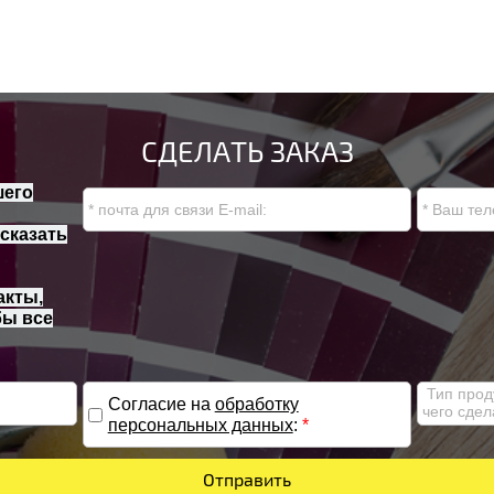
СДЕЛАТЬ ЗАКАЗ
шего
сказать
акты,
бы все
Согласие на
обработку
персональных данных
:
*
Отправить