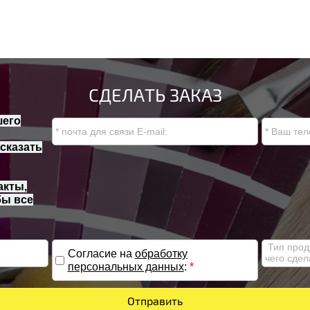
СДЕЛАТЬ ЗАКАЗ
шего
сказать
акты,
бы все
Согласие на
обработку
персональных данных
:
*
Отправить