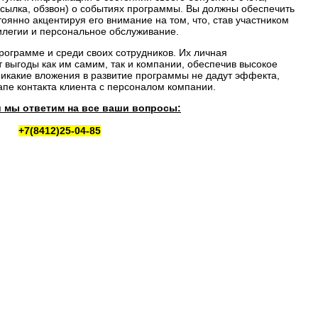
сылка, обзвон) о событиях программы. Вы должны обеспечить
тоянно акцентируя его внимание на том, что, став участником
илегии и персональное обслуживание.
ограмме и среди своих сотрудников. Их личная
 выгоды как им самим, так и компании, обеспечив высокое
 никакие вложения в развитие программы не дадут эффекта,
апе контакта клиента с персоналом компании.
и мы ответим на все ваши вопросы:
+7(8412)25-04-85