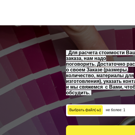
Для расчета стоимости Ва
заказа, нам надо
поговорить. Достаточно рас
о своем Заказе (размеры,
количество, материалы для
изготовления), указать конт
и мы свяжемся с Вами, что
обсудить.
не более: 1